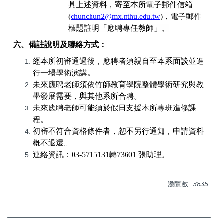
具上述資料，寄至本所電子郵件信箱
(
chunchun2@mx.nthu.edu.tw
)
，電子郵件
標題註明「應聘專任教師」。
六、備註說明及聯絡方式：
經本所初審通過後，應聘者須親自至本系面談並進
行一場學術演講。
未來應聘老師須依竹師教育學院整體學術研究與教
學發展需要，與其他系所合聘。
未來應聘老師
可能須於假日支援本所專班進修課
程。
初審不符合資格條件者，恕不另行通知，申請資料
概不退還。
連絡資訊：
03-5715131
轉
73601
張助理。
瀏覽數:
3835