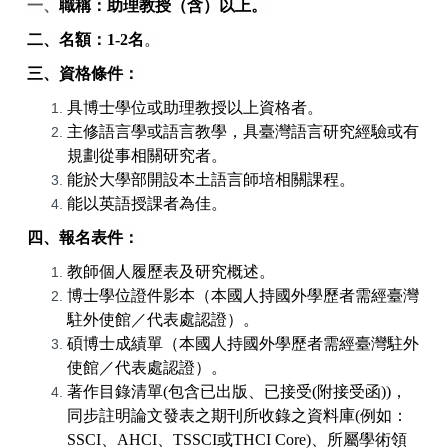
一、
職稱：助理教授（含）以上。
二、名額：
1-2
名
。
三、資格條件：
具博士學位或助理教授以上資格者。
主修語言學或語言教學，具臺灣語言研究經驗或有
規劃從事相關研究者。
能於大學部開設本土語言師培相關課程。
能以英語授課者為佳。
四、報名表件：
教師個人履歷表及研究概述。
博士學位證件影本（本國人持國外學歷者需經臺灣
駐外使館／代表處認證）。
碩博士成績單（本國人持國外學歷者需經臺灣駐外
使館／代表處認證）。
著作目錄清單
(
包含已出版、已接受
(
附接受函
))
，
同步註明論文發表之期刊所收錄之資料庫
(
例如：
SSCI
、
AHCI
、
TSSCI
或
THCI Core)
、所屬學術領