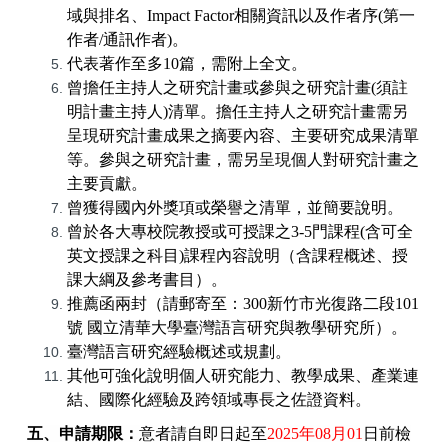
域與排名、
Impact Factor
相關資訊以及作者序
(
第一
作者
/
通訊作者
)
。
代表著作至多
10
篇，需附上全文。
曾擔任主持人之研究計畫或參與之研究計畫
(
須註
明計畫主持人
)
清單。擔任主持人之研究計畫需另
呈現研究計畫成果之摘要內容、主要研究成果清單
等。參與之研究計畫，需另呈現個人對研究計畫之
主要貢獻。
曾獲得國內外獎項或榮譽之清單，並簡要說明。
曾於各大專校院教授或可授課之
3-5
門課程
(
含可全
英文授課之科目
)
課程
內容說明（含課程概述、授
課大綱及參考書目）。
推薦函兩封（請郵寄至：
300
新竹市光復路二段
101
號
國立清華大學臺灣語言研究與教學研究所）。
臺灣語言研究經驗概述或規劃
。
其他可強化說明個人研究能力、教學成果、產業連
結、國際化經驗及跨領域專長之佐證資料。
五、申請期限：
意者請自即日起至
2025
年
08
月
01
日前檢