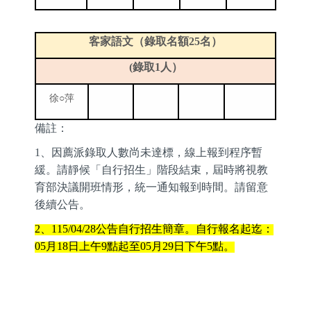
客家語文（錄取名額25名）
(
錄取1人）
徐○萍
備註：
1
、因薦派錄取人數尚未達標，線上報到程序暫
緩。
請靜候「自行招生」階段結束，屆時將視教
育部決議開班情形，統一通知報到時間。請留意
後續公告。
2
、
115/04/28
公告自行招生簡章。自行報名起迄：
05
月
18
日上午
9
點起至
05
月
29
日下午
5
點。