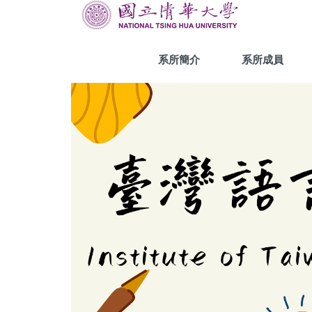
跳
到
主
要
系所簡介
系所成員
內
容
區