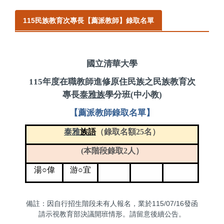
115民族教育次專長【薦派教師】錄取名單
國立清華大學
115
年
度在職教師進修原住民族之民族教育次
專長
泰雅族
學分班
(
中小教
)
【薦派教師錄取名單】
泰雅
族語
（錄取名額25名）
(
本階段錄取2人）
湯○偉
游○宜
備註：因自行招生階段未有人報名，業於115/07/16發函
請示視教育部決議開班情形。請留意後續公告。